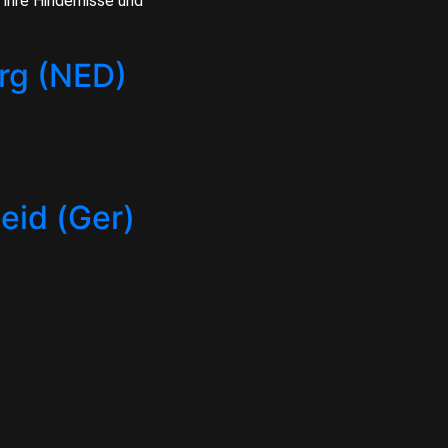
ihre Hindernisse und
rg (NED)
id (Ger)