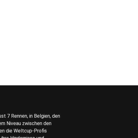
t 7 Rennen, in Belgien, den
inem Niveau zwischen den
en die Weltcup-Profis