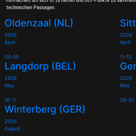
mitmachen, um sich fit zu halten und UCI-Punkte zu sammeln.
technischen Passagen.
Oldenzaal (NL)
Sit
2026
2026
April
April
04-05
11-12
Langdorp (BEL)
Gen
2026
2026
May
May
16-17
29-30
Winterberg (GER)
2026
August