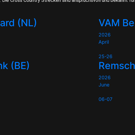
 Die Cross Country Strecken sind anspruchsvoll und bekannt für 
tard (NL)
VAM Be
2026
April
25-26
k (BE)
Remsche
2026
June
06-07